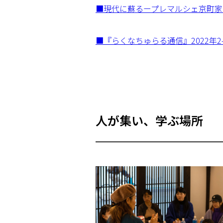
■現代に蘇るープレマルシェ京町家
■『らくなちゅらる通信』2022年
人が集い、学ぶ場所