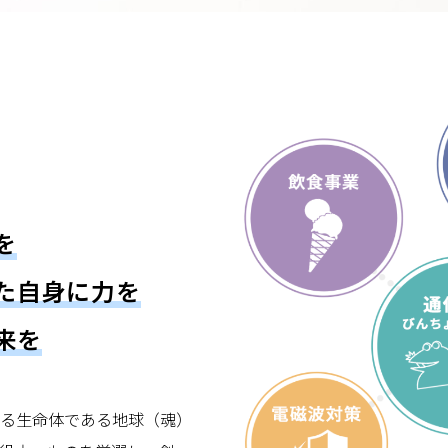
を
た自身に力を
来を
る生命体である地球（魂）