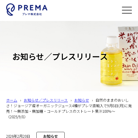
toggle
naviga
お知らせ／プレスリリース
ホーム
›
お知らせ／プレスリリース
›
お知らせ
›
自然のままのおいし
さ！ジョージア産オーガニックジュース4種がプレマ直輸入で9月8日(月)に発
売！～無添加・無加糖・コールドプレスのストレート果汁100％～
（2025/9/8）
2026年2月20日
お知らせ