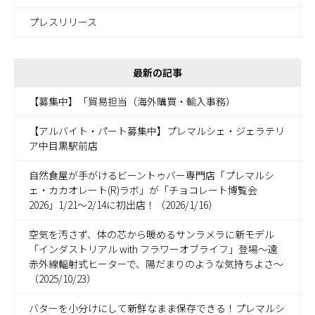
プレスリリース
最新の記事
【募集中】「貿易担当（海外購買・輸入事務）
【アルバイト・パート募集中】プレマルシェ・ジェラテリ
ア中目黒駅前店
自然食屋が手がけるビーントゥバー専門店「プレマルシ
ェ・カカオレート(R)ラボ」が「チョコレート博覧会
2026」1/21～2/14に初出店！（2026/1/16）
空気を汚さず、体の芯から暖めるサンラメラに新モデル
「インダストリアル with フラワーオブライフ」登場～遠
赤外線輻射式ヒーターで、陽だまりのような気持ちよさ～
（2025/10/23）
バターを小分けにして新鮮なまま保存できる！プレマルシ