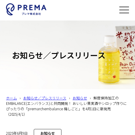
toggle
naviga
お知らせ／プレスリリース
ホーム
›
お知らせ／プレスリリース
›
お知らせ
›
鮮度保持加工の
EMBALANCE(エンバランス)と共同開発！ おいしい果実酒やシロップ作りに
ぴったりの「premarchembalance 梅しごと」を4月1日に新発売
（2025/4/1）
2025年6月9日
お知らせ